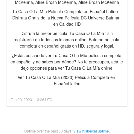
McKenna, Aline Brosh McKenna, Aline Brosh McKenna
Tu Casa O La Mía Película Completa en Español Latino - 
Disfruta Gratis de la Nueva Película DC Universe Batman 
en Calidad HD
Disfruta la mejor película ‘Tu Casa O La Mía ’ sin 
registrarse en todos los idiomas online, Batman película 
completa en español gratis en HD, segura y legal.
¿Estás buscando ver Tu Casa O La Mía pelicula completa 
en español y no sabes por dónde? No te preocupes, acá te 
dejo opciones para ver Tu Casa O La Mía online.
Ver Tu Casa O La Mía (2023) Película Completa en 
Español latino
Feb
20
,
2023
-
13:26
UTC
Uptime over the past
30
days.
View historical uptime.